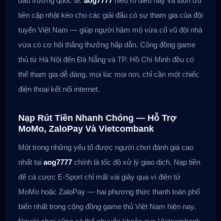
đấu trường quốc tế.
aog7777
hiểu rõ điều này và luôn ưu
tiên cập nhật kèo cho các giải đấu có sự tham gia của đội
tuyển Việt Nam — giúp người hâm mộ vừa cổ vũ đội nhà
vừa có cơ hội thắng thưởng hấp dẫn. Cộng đồng game
thủ từ Hà Nội đến Đà Nẵng và TP. Hồ Chí Minh đều có
thể tham gia dễ dàng, mọi lúc mọi nơi, chỉ cần một chiếc
điện thoại kết nối internet.
Nạp Rút Tiền Nhanh Chóng — Hỗ Trợ
MoMo, ZaloPay Và Vietcombank
Một trong những yếu tố được người chơi đánh giá cao
nhất tại
aog7777
chính là tốc độ xử lý giao dịch. Nạp tiền
để cá cược E-Sport chỉ mất vài giây qua ví điện tử
MoMo hoặc ZaloPay — hai phương thức thanh toán phổ
biến nhất trong cộng đồng game thủ Việt Nam hiện nay.