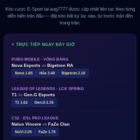
Kèo cược E-Sport tại aog7777 được cập nhật liên tục theo từng
diễn biến trận đấu — đặt kèo bất kỳ lúc nào, từ trước trận đến
trong trận.
TRỰC TIẾP NGAY BÂY GIỜ
PUBG MOBILE · VÒNG BẢNG
Nova Esports
vs
Bigetron RA
Nova 1.85
Hòa 3.40
Bigetron 2.10
LEAGUE OF LEGENDS · LCK SPRING
T1
vs
Gen.G Esports
T1 1.62
Gen.G 2.35
CS2 · ESL PRO LEAGUE
Natus Vincere
vs
FaZe Clan
NaVi 2.05
FaZe 1.78