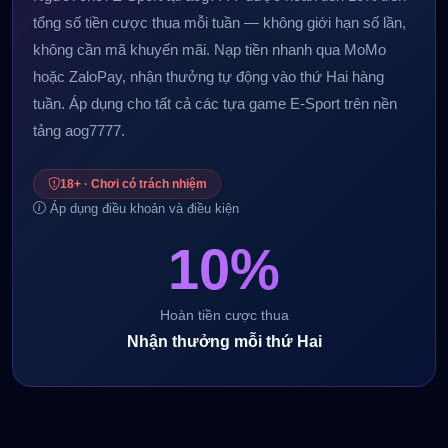
tổng số tiền cược thua mỗi tuần — không giới hạn số lần,
không cần mã khuyến mãi. Nạp tiền nhanh qua MoMo
hoặc ZaloPay, nhận thưởng tự động vào thứ Hai hàng
tuần. Áp dụng cho tất cả các tựa game E-Sport trên nền
tảng aog7777.
18+ · Chơi có trách nhiệm
Áp dụng điều khoản và điều kiện
10%
Hoàn tiền cược thua
Nhận thưởng mỗi thứ Hai