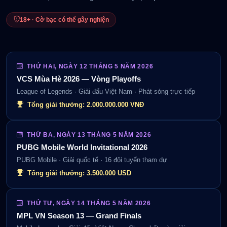
18+ · Cờ bạc có thể gây nghiện
THỨ HAI, NGÀY 12 THÁNG 5 NĂM 2026
VCS Mùa Hè 2026 — Vòng Playoffs
League of Legends · Giải đấu Việt Nam · Phát sóng trực tiếp
Tổng giải thưởng: 2.000.000.000 VNĐ
THỨ BA, NGÀY 13 THÁNG 5 NĂM 2026
PUBG Mobile World Invitational 2026
PUBG Mobile · Giải quốc tế · 16 đội tuyển tham dự
Tổng giải thưởng: 3.500.000 USD
THỨ TƯ, NGÀY 14 THÁNG 5 NĂM 2026
MPL VN Season 13 — Grand Finals