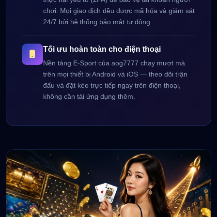
chơi. Mọi giao dịch đều được mã hóa và giám sát
24/7 bởi hệ thống bảo mật tự động.
Tối ưu hoàn toàn cho điện thoại
Nền tảng E-Sport của aog7777 chạy mượt mà
trên mọi thiết bị Android và iOS — theo dõi trận
đấu và đặt kèo trực tiếp ngay trên điện thoại,
không cần tải ứng dụng thêm.