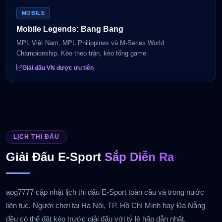
MOBILE
Mobile Legends: Bang Bang
MPL Việt Nam, MPL Philippines và M-Series World
Championship. Kèo theo trận, kèo tổng game.
Giải đấu VN được ưu tiên
LỊCH THI ĐẤU
Giải Đấu E-Sport
Sắp Diễn Ra
aog7777 cập nhật lịch thi đấu E-Sport toàn cầu và trong nước
liên tục. Người chơi tại Hà Nội, TP. Hồ Chí Minh hay Đà Nẵng
đều có thể đặt kèo trước giải đấu với tỷ lệ hấp dẫn nhất.