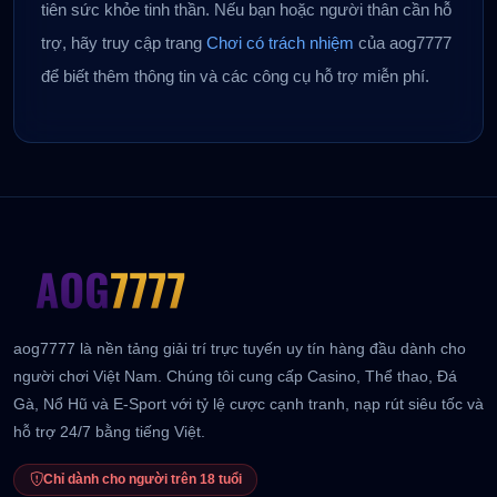
tiên sức khỏe tinh thần. Nếu bạn hoặc người thân cần hỗ
trợ, hãy truy cập trang
Chơi có trách nhiệm
của aog7777
để biết thêm thông tin và các công cụ hỗ trợ miễn phí.
aog7777 là nền tảng giải trí trực tuyến uy tín hàng đầu dành cho
người chơi Việt Nam. Chúng tôi cung cấp Casino, Thể thao, Đá
Gà, Nổ Hũ và E-Sport với tỷ lệ cược cạnh tranh, nạp rút siêu tốc và
hỗ trợ 24/7 bằng tiếng Việt.
Chỉ dành cho người trên 18 tuổi