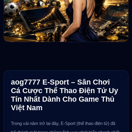
aog7777 E-Sport – Sân Chơi
Cá Cược Thể Thao Điện Tử Uy
Tín Nhất Dành Cho Game Thủ
Việt Nam
Trong vài năm trở lại đây, E-Sport (thể thao điện tử) đã